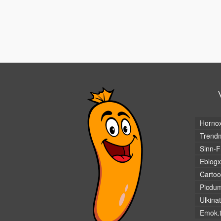
Horno
Trendm
Sinn-F
Eblogx
Cartoo
Picdu
Ulkina
Emok.