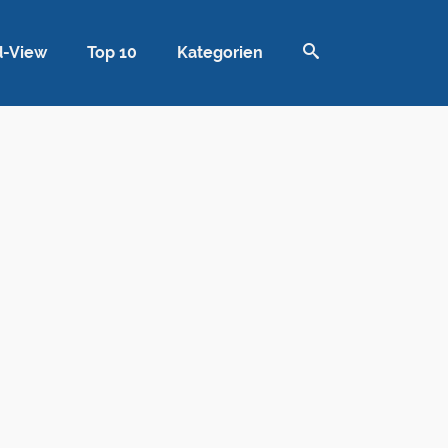
d-View
Top 10
Kategorien