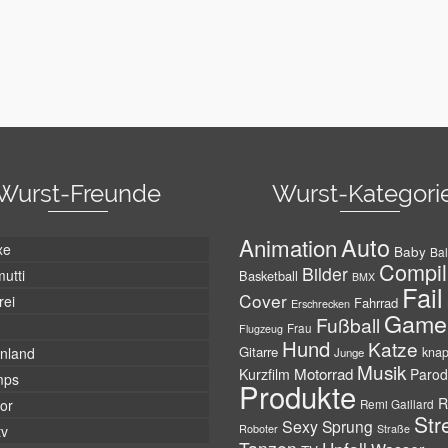
Wurst-Freunde
Wurst-Kategori
Auto
Animation
xe
Baby
Bal
Compil
Bilder
utti
Basketball
BMX
Fail
Cover
rei
Fahrrad
Erschrecken
Game
Fußball
Frau
Flugzeug
Hund
Katze
Gitarre
nland
kna
Junge
Musik
Motorrad
Kurzfilm
Parod
mps
Produkte
R
tor
Remi Gaillard
Str
Sexy
Sprung
Roboter
tv
Straße