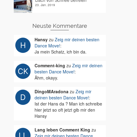
Dach von Schnee befreien
23. Jan. 2019
Neuste Kommentare
Hansy
zu
Zeig mir deinen besten
Dance Move!
:
Ja mein Schatz, ich bin da.
Comment-king
zu
Zeig mir deinen
besten Dance Move!
:
Ähm, okayy.
DingoMAradona
zu
Zeig mir
deinen besten Dance Move!
:
Ist der Hans da ? Man ich schreibe
hier jetzt so oft jetzt gib mir den
Hansy
Lang leben Comment King
zu
Zeig mir deinen besten Dance