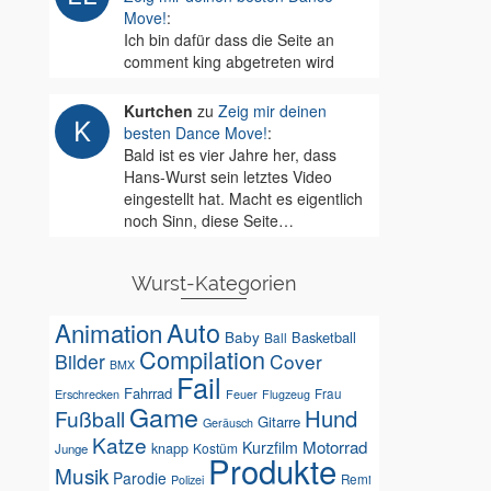
Move!
:
Ich bin dafür dass die Seite an
comment king abgetreten wird
Kurtchen
zu
Zeig mir deinen
besten Dance Move!
:
Bald ist es vier Jahre her, dass
Hans-Wurst sein letztes Video
eingestellt hat. Macht es eigentlich
noch Sinn, diese Seite…
Wurst-Kategorien
Auto
Animation
Baby
Basketball
Ball
Compilation
Bilder
Cover
BMX
Fail
Fahrrad
Erschrecken
Feuer
Frau
Flugzeug
Game
Hund
Fußball
Gitarre
Geräusch
Katze
Motorrad
Kurzfilm
knapp
Kostüm
Junge
Produkte
Musik
Parodie
Remi
Polizei