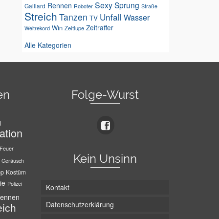
Sexy
Sprung
Rennen
Gaillard
Roboter
Straße
Streich
Tanzen
Unfall
Wasser
TV
Zeitraffer
Win
Weltrekord
Zeitlupe
Alle Kategorien
en
Folge-Wurst
l
ation
Feuer
Kein Unsinn
Geräusch
pp
Kostüm
ie
Polizei
Kontakt
ennen
Datenschutzerklärung
eich