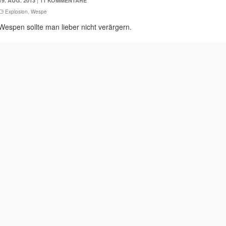
|
19. AUG. 2013
11 KOMMENTARE
Explosion
,
Wespe
Wespen sollte man lieber nicht verärgern.