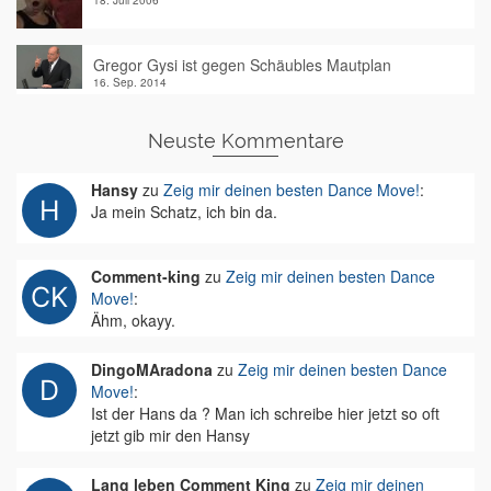
18. Juli 2006
Gregor Gysi ist gegen Schäubles Mautplan
16. Sep. 2014
Neuste Kommentare
Hansy
zu
Zeig mir deinen besten Dance Move!
:
Ja mein Schatz, ich bin da.
Comment-king
zu
Zeig mir deinen besten Dance
Move!
:
Ähm, okayy.
DingoMAradona
zu
Zeig mir deinen besten Dance
Move!
:
Ist der Hans da ? Man ich schreibe hier jetzt so oft
jetzt gib mir den Hansy
Lang leben Comment King
zu
Zeig mir deinen