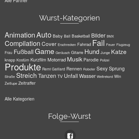
Alle Partner
Wurst-Kategorien
Auto
Animation
Bilder
Baby
Basketball
Ball
BMX
Fail
Compilation
Cover
Fahrrad
Erschrecken
Feuer
Flugzeug
Game
Hund
Fußball
Katze
Gitarre
Frau
Junge
Geräusch
Musik
Motorrad
Kurzfilm
Parodie
knapp
Kostüm
Polizei
Produkte
Sexy
Sprung
Rennen
Remi Gaillard
Roboter
Streich
Tanzen
Unfall
Wasser
TV
Win
Weltrekord
Straße
Zeitraffer
Zeitlupe
Alle Kategorien
Folge-Wurst