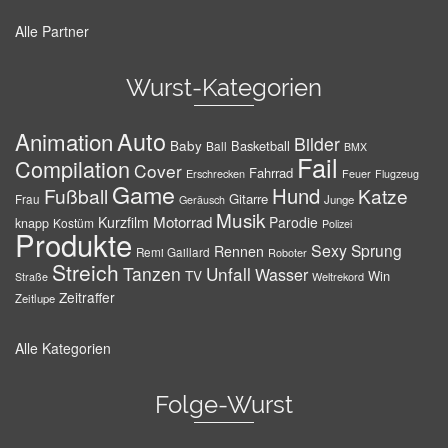
Alle Partner
Wurst-Kategorien
Auto
Animation
Bilder
Baby
Basketball
Ball
BMX
Fail
Compilation
Cover
Fahrrad
Erschrecken
Feuer
Flugzeug
Game
Hund
Fußball
Katze
Gitarre
Frau
Junge
Geräusch
Musik
Motorrad
Kurzfilm
Parodie
knapp
Kostüm
Polizei
Produkte
Sexy
Sprung
Rennen
Remi Gaillard
Roboter
Streich
Tanzen
Unfall
Wasser
TV
Win
Weltrekord
Straße
Zeitraffer
Zeitlupe
Alle Kategorien
Folge-Wurst