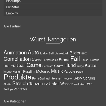
Picdumps
Ulkinator
Emok.tv
Alle Partner
Wurst-Kategorien
Auto
Animation
Bilder
Baby
Basketball
Ball
BMX
Fail
Compilation
Cover
Fahrrad
Erschrecken
Feuer
Flugzeug
Game
Hund
Fußball
Katze
Gitarre
Frau
Junge
Geräusch
Musik
Motorrad
Kurzfilm
Parodie
knapp
Kostüm
Polizei
Produkte
Sexy
Sprung
Rennen
Remi Gaillard
Roboter
Streich
Tanzen
Unfall
Wasser
TV
Win
Weltrekord
Straße
Zeitraffer
Zeitlupe
Alle Kategorien