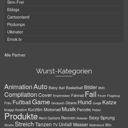
Sinn-Frei
Eblogx
Cartoonland
Picdumps
Ulkinator
Emok.tv
Alle Partner
Wurst-Kategorien
Auto
Animation
Bilder
Baby
Basketball
Ball
BMX
Fail
Compilation
Cover
Fahrrad
Erschrecken
Feuer
Flugzeug
Game
Hund
Fußball
Katze
Gitarre
Frau
Junge
Geräusch
Musik
Motorrad
Kurzfilm
Parodie
knapp
Kostüm
Polizei
Produkte
Sexy
Sprung
Rennen
Remi Gaillard
Roboter
Streich
Tanzen
Unfall
Wasser
TV
Win
Weltrekord
Straße