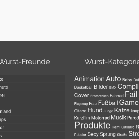
Wurst-Freunde
Wurst-Kategori
Auto
Animation
xe
Baby
Bal
Compil
Bilder
utti
Basketball
BMX
Fail
Cover
rei
Fahrrad
Erschrecken
Game
Fußball
Frau
Flugzeug
Hund
Katze
Gitarre
nland
kna
Junge
Musik
Motorrad
Kurzfilm
Parod
mps
Produkte
R
tor
Remi Gaillard
Str
Sexy
Sprung
Roboter
tv
Straße