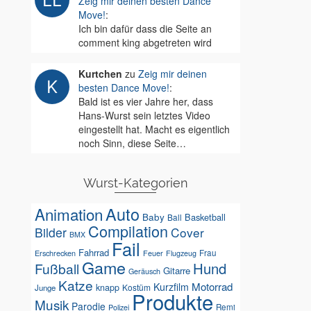
Zeig mir deinen besten Dance
Move!
:
Ich bin dafür dass die Seite an
comment king abgetreten wird
Kurtchen
zu
Zeig mir deinen
besten Dance Move!
:
Bald ist es vier Jahre her, dass
Hans-Wurst sein letztes Video
eingestellt hat. Macht es eigentlich
noch Sinn, diese Seite…
Wurst-Kategorien
Auto
Animation
Baby
Basketball
Ball
Compilation
Bilder
Cover
BMX
Fail
Fahrrad
Erschrecken
Feuer
Frau
Flugzeug
Game
Hund
Fußball
Gitarre
Geräusch
Katze
Motorrad
Kurzfilm
knapp
Kostüm
Junge
Produkte
Musik
Parodie
Remi
Polizei