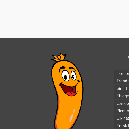
Horno
Trendm
Sinn-F
Eblogx
Cartoo
Picdu
Ulkina
Emok.