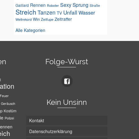
Sexy
Sprung
Rennen
Gaillard
Roboter
Straße
Streich
Tanzen
Unfall
Wasser
TV
Zeitraffer
Win
Weltrekord
Zeitlupe
Alle Kategorien
en
Folge-Wurst
l
ation
Feuer
Kein Unsinn
Geräusch
pp
Kostüm
ie
Polizei
Kontakt
ennen
Datenschutzerklärung
eich