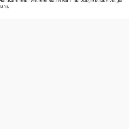
Handkarre einen virtuellen Stau in Berlin auf Google Maps erzeugen
kann.