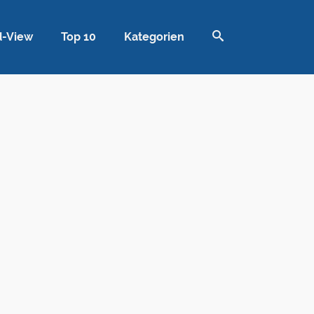
d-View
Top 10
Kategorien