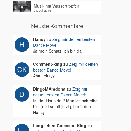
Musik mit Wassertropfen
31. Juli 2016
Neuste Kommentare
Hansy
zu
Zeig mir deinen besten
Dance Move!
:
Ja mein Schatz, ich bin da.
Comment-king
zu
Zeig mir deinen
besten Dance Move!
:
Ähm, okayy.
DingoMAradona
zu
Zeig mir
deinen besten Dance Move!
:
Ist der Hans da ? Man ich schreibe
hier jetzt so oft jetzt gib mir den
Hansy
Lang leben Comment King
zu