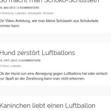
So macht man Schoko-Schüsseln
|
26. MAI 2013
6 KOMMENTARE
Anleitung
,
Luftballon
,
Schokolade
,
Schüssel
Ein Video-Anleitung, wie man kleine Schüsseln aus Schokolade
formen kann.
Hund zerstört Luftballons
|
10. OKT. 2012
8 KOMMENTARE
Hund
,
Luftballon
Ob der Hund nun eine Abneigung gegen Luftballons hat oder einfach
nur Spaß an der Zerstörung kann man nicht erkennen.
Kaninchen liebt einen Luftballon