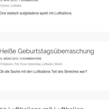
|
13. APR. 2015
1 KOMMENTAR
Katze
,
Luftballon
Eine statisch aufgeladene spielt mit Luftballons.
Heiße Geburtstagsüberraschung
|
16. MÄRZ 2015
8 KOMMENTARE
Explosion
,
Fail
,
Feuer
,
Gebrutstag
,
Luftballon
,
Streich
Ob die Sache mit den Luftballons Teil des Streiches war?