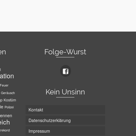
en
Folge-Wurst
l
ation
Feuer
Kein Unsinn
Geräusch
pp
Kostüm
ie
Polizei
Kontakt
ennen
Datenschutzerklärung
eich
trekord
Impressum