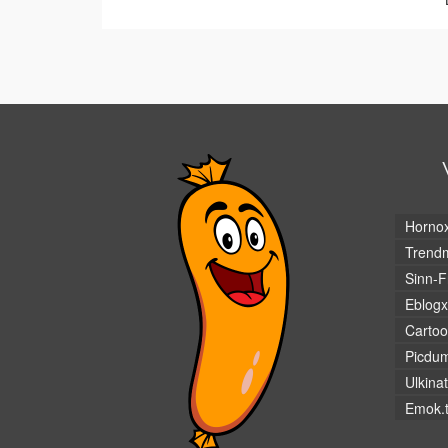
Horno
Trendm
Sinn-F
Eblogx
Cartoo
Picdu
Ulkina
Emok.