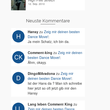
High Five Streich
12. Sep. 2010
Neuste Kommentare
Hansy
zu
Zeig mir deinen besten
Dance Move!
:
Ja mein Schatz, ich bin da.
Comment-king
zu
Zeig mir deinen
besten Dance Move!
:
Ähm, okayy.
DingoMAradona
zu
Zeig mir
deinen besten Dance Move!
:
Ist der Hans da ? Man ich schreibe
hier jetzt so oft jetzt gib mir den
Hansy
Lang leben Comment King
zu
Zeig mir deinen besten Dance