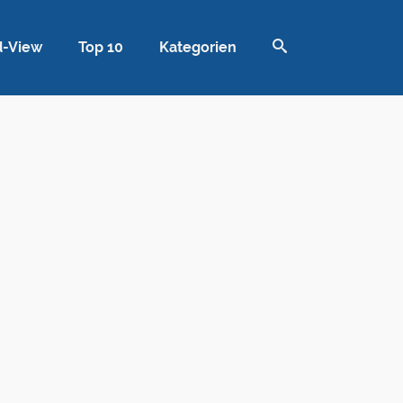
d-View
Top 10
Kategorien