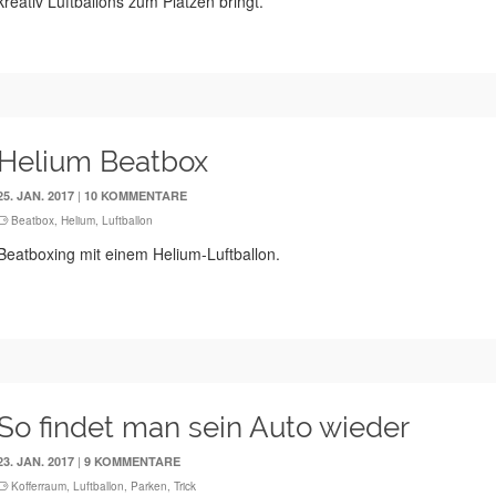
kreativ Luftballons zum Platzen bringt.
Helium Beatbox
|
25. JAN. 2017
10 KOMMENTARE
Beatbox
,
Helium
,
Luftballon
Beatboxing mit einem Helium-Luftballon.
So findet man sein Auto wieder
|
23. JAN. 2017
9 KOMMENTARE
Kofferraum
,
Luftballon
,
Parken
,
Trick