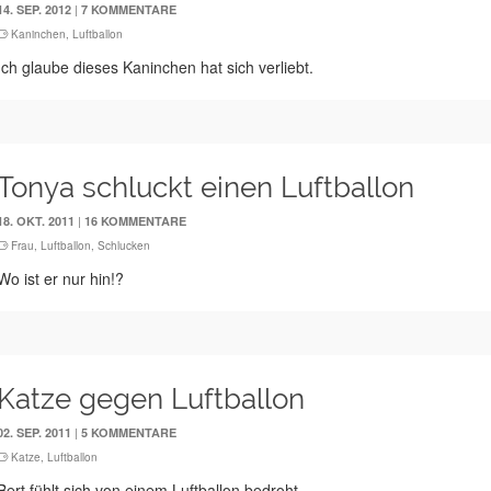
|
14. SEP. 2012
7 KOMMENTARE
Kaninchen
,
Luftballon
Ich glaube dieses Kaninchen hat sich verliebt.
Tonya schluckt einen Luftballon
|
18. OKT. 2011
16 KOMMENTARE
Frau
,
Luftballon
,
Schlucken
Wo ist er nur hin!?
Katze gegen Luftballon
|
02. SEP. 2011
5 KOMMENTARE
Katze
,
Luftballon
Bert fühlt sich von einem Luftballon bedroht.