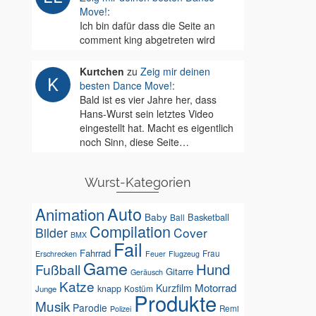
Move!
:
Ich bin dafür dass die Seite an
comment king abgetreten wird
Kurtchen
zu
Zeig mir deinen
besten Dance Move!
:
Bald ist es vier Jahre her, dass
Hans-Wurst sein letztes Video
eingestellt hat. Macht es eigentlich
noch Sinn, diese Seite…
Wurst-Kategorien
Auto
Animation
Baby
Basketball
Ball
Compilation
Bilder
Cover
BMX
Fail
Fahrrad
Erschrecken
Feuer
Frau
Flugzeug
Game
Hund
Fußball
Gitarre
Geräusch
Katze
Motorrad
Kurzfilm
knapp
Kostüm
Junge
Produkte
Musik
Parodie
Remi
Polizei