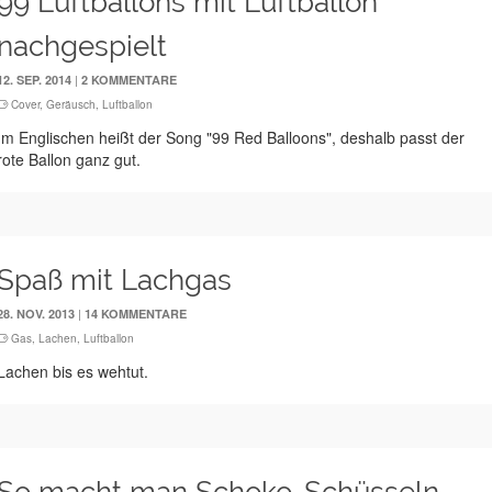
99 Luftballons mit Luftballon
nachgespielt
|
12. SEP. 2014
2 KOMMENTARE
Cover
,
Geräusch
,
Luftballon
Im Englischen heißt der Song "99 Red Balloons", deshalb passt der
rote Ballon ganz gut.
Spaß mit Lachgas
|
28. NOV. 2013
14 KOMMENTARE
Gas
,
Lachen
,
Luftballon
Lachen bis es wehtut.