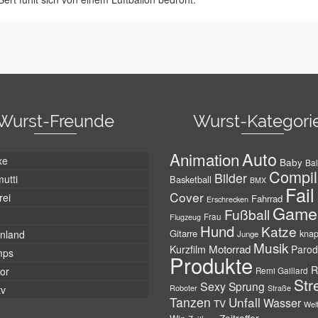
Wurst-Freunde
Wurst-Kategori
Auto
Animation
xe
Baby
Bal
Compil
Bilder
utti
Basketball
BMX
Fail
Cover
rei
Fahrrad
Erschrecken
Game
Fußball
Frau
Flugzeug
Hund
Katze
Gitarre
nland
kna
Junge
Musik
Motorrad
Kurzfilm
Parod
mps
Produkte
R
tor
Remi Gaillard
Str
Sexy
Sprung
Roboter
tv
Straße
Tanzen
Unfall
Wasser
TV
Wel