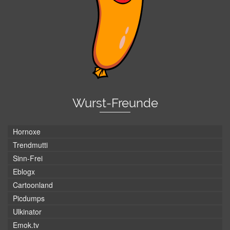
Wurst-Freunde
Hornoxe
Trendmutti
Sinn-Frei
Eblogx
Cartoonland
Picdumps
Ulkinator
Emok.tv