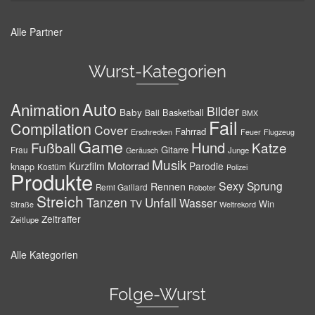
Alle Partner
Wurst-Kategorien
Auto
Animation
Bilder
Baby
Basketball
Ball
BMX
Fail
Compilation
Cover
Fahrrad
Erschrecken
Feuer
Flugzeug
Game
Hund
Fußball
Katze
Gitarre
Frau
Junge
Geräusch
Musik
Motorrad
Kurzfilm
Parodie
knapp
Kostüm
Polizei
Produkte
Sexy
Sprung
Rennen
Remi Gaillard
Roboter
Streich
Tanzen
Unfall
Wasser
TV
Win
Weltrekord
Straße
Zeitraffer
Zeitlupe
Alle Kategorien
Folge-Wurst