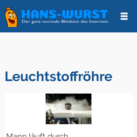
Leuchtstoffröhre
Mann läuft durch