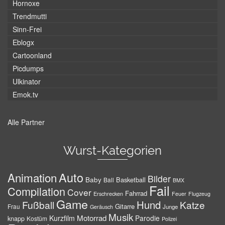
Hornoxe
Trendmutti
Sinn-Frei
Eblogx
Cartoonland
Picdumps
Ulkinator
Emok.tv
Alle Partner
Wurst-Kategorien
Auto
Animation
Bilder
Baby
Basketball
Ball
BMX
Fail
Compilation
Cover
Fahrrad
Erschrecken
Feuer
Flugzeug
Game
Hund
Fußball
Katze
Gitarre
Frau
Junge
Geräusch
Musik
Motorrad
Kurzfilm
Parodie
knapp
Kostüm
Polizei