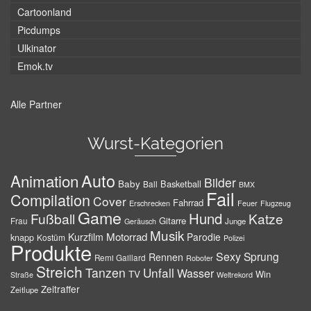
Cartoonland
Picdumps
Ulkinator
Emok.tv
Alle Partner
Wurst-Kategorien
Auto
Animation
Bilder
Baby
Basketball
Ball
BMX
Fail
Compilation
Cover
Fahrrad
Erschrecken
Feuer
Flugzeug
Game
Hund
Fußball
Katze
Gitarre
Frau
Junge
Geräusch
Musik
Motorrad
Kurzfilm
Parodie
knapp
Kostüm
Polizei
Produkte
Sexy
Sprung
Rennen
Remi Gaillard
Roboter
Streich
Tanzen
Unfall
Wasser
TV
Win
Weltrekord
Straße
Zeitraffer
Zeitlupe