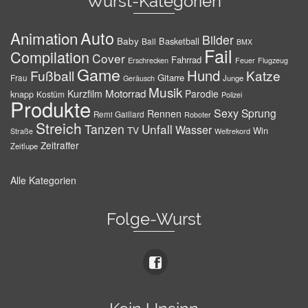
Wurst-Kategorien
Auto
Animation
Bilder
Baby
Basketball
Ball
BMX
Fail
Compilation
Cover
Fahrrad
Erschrecken
Feuer
Flugzeug
Game
Hund
Fußball
Katze
Gitarre
Frau
Junge
Geräusch
Musik
Motorrad
Kurzfilm
Parodie
knapp
Kostüm
Polizei
Produkte
Sexy
Sprung
Rennen
Remi Gaillard
Roboter
Streich
Tanzen
Unfall
Wasser
TV
Win
Weltrekord
Straße
Zeitraffer
Zeitlupe
Alle Kategorien
Folge-Wurst