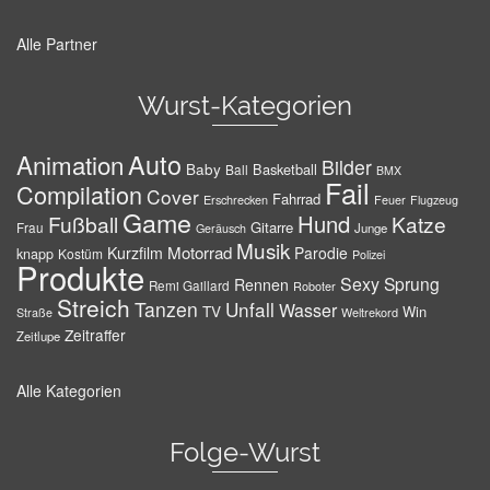
Alle Partner
Wurst-Kategorien
Auto
Animation
Bilder
Baby
Basketball
Ball
BMX
Fail
Compilation
Cover
Fahrrad
Erschrecken
Feuer
Flugzeug
Game
Hund
Fußball
Katze
Gitarre
Frau
Junge
Geräusch
Musik
Motorrad
Kurzfilm
Parodie
knapp
Kostüm
Polizei
Produkte
Sexy
Sprung
Rennen
Remi Gaillard
Roboter
Streich
Tanzen
Unfall
Wasser
TV
Win
Weltrekord
Straße
Zeitraffer
Zeitlupe
Alle Kategorien
Folge-Wurst