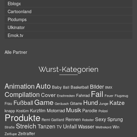
Eblogx
Cartoonland
Picdumps
Ulkinator
Emok.tv
Alle Partner
Wurst-Kategorien
Auto
Animation
Bilder
Baby
Basketball
Ball
BMX
Fail
Compilation
Cover
Fahrrad
Erschrecken
Feuer
Flugzeug
Game
Hund
Fußball
Katze
Gitarre
Frau
Junge
Geräusch
Musik
Motorrad
Kurzfilm
Parodie
knapp
Kostüm
Polizei
Produkte
Sexy
Sprung
Rennen
Remi Gaillard
Roboter
Streich
Tanzen
Unfall
Wasser
TV
Win
Weltrekord
Straße
Zeitraffer
Zeitlupe