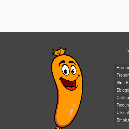
Horno
Trendm
Sinn-F
Eblogx
Cartoo
Picdu
Ulkina
Emok.