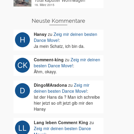
Total kaputter Wohnwagen
16. März 2015
Neuste Kommentare
Hansy
zu
Zeig mir deinen besten
Dance Move!
:
Ja mein Schatz, ich bin da.
Comment-king
zu
Zeig mir deinen
besten Dance Move!
:
Ähm, okayy.
DingoMAradona
zu
Zeig mir
deinen besten Dance Move!
:
Ist der Hans da ? Man ich schreibe
hier jetzt so oft jetzt gib mir den
Hansy
Lang leben Comment King
zu
Zeig mir deinen besten Dance