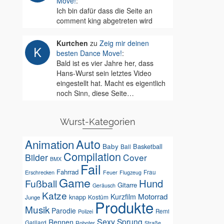
Move!
:
Ich bin dafür dass die Seite an
comment king abgetreten wird
Kurtchen
zu
Zeig mir deinen
besten Dance Move!
:
Bald ist es vier Jahre her, dass
Hans-Wurst sein letztes Video
eingestellt hat. Macht es eigentlich
noch Sinn, diese Seite…
Wurst-Kategorien
Auto
Animation
Baby
Basketball
Ball
Compilation
Bilder
Cover
BMX
Fail
Fahrrad
Erschrecken
Feuer
Frau
Flugzeug
Game
Hund
Fußball
Gitarre
Geräusch
Katze
Motorrad
Kurzfilm
knapp
Kostüm
Junge
Produkte
Musik
Parodie
Remi
Polizei
Sexy
Sprung
Rennen
Gaillard
Roboter
Straße