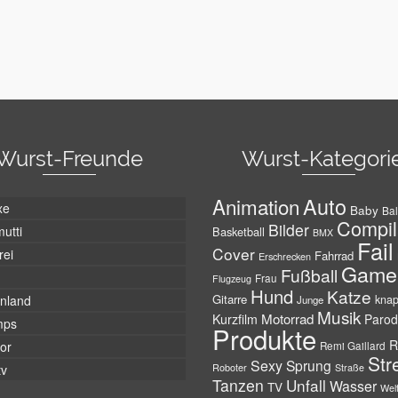
Wurst-Freunde
Wurst-Kategori
Auto
Animation
xe
Baby
Bal
Compil
Bilder
utti
Basketball
BMX
Fail
Cover
rei
Fahrrad
Erschrecken
Game
Fußball
Frau
Flugzeug
Hund
Katze
Gitarre
nland
kna
Junge
Musik
Motorrad
Kurzfilm
Parod
mps
Produkte
R
tor
Remi Gaillard
Str
Sexy
Sprung
Roboter
tv
Straße
Tanzen
Unfall
Wasser
TV
Wel