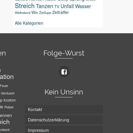
Streich
Tanzen
Unfall
Wasser
TV
Zeitraffer
Win
Weltrekord
Zeitlupe
Alle Kategorien
en
Folge-Wurst
l
ation
Feuer
Kein Unsinn
Geräusch
pp
Kostüm
ie
Polizei
Kontakt
ennen
Datenschutzerklärung
eich
trekord
Impressum