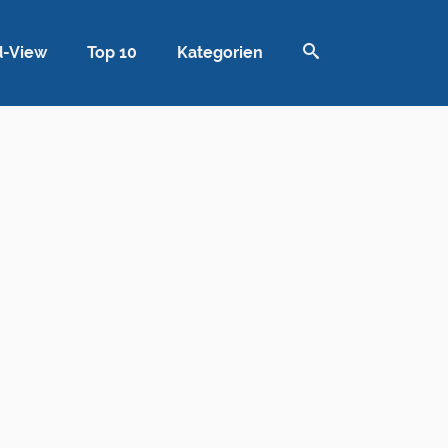
d-View
Top 10
Kategorien