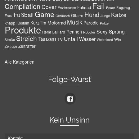
Fail
Compilation
Cover
Fahrrad
Erschrecken
Feuer
Flugzeug
Game
Hund
Fußball
Katze
Gitarre
Frau
Junge
Geräusch
Musik
Motorrad
Kurzfilm
Parodie
knapp
Kostüm
Polizei
Produkte
Sexy
Sprung
Rennen
Remi Gaillard
Roboter
Streich
Tanzen
Unfall
Wasser
TV
Win
Weltrekord
Straße
Zeitraffer
Zeitlupe
Alle Kategorien
Folge-Wurst
Kein Unsinn
Kontakt