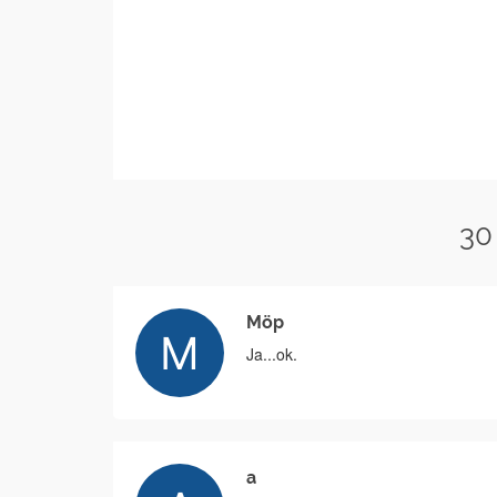
30
Möp
Ja...ok.
a