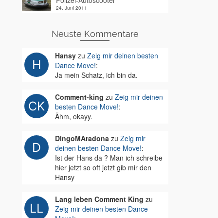
Polizei-Autoscooter
24. Juni 2011
Neuste Kommentare
Hansy
zu
Zeig mir deinen besten
Dance Move!
:
Ja mein Schatz, ich bin da.
Comment-king
zu
Zeig mir deinen
besten Dance Move!
:
Ähm, okayy.
DingoMAradona
zu
Zeig mir
deinen besten Dance Move!
:
Ist der Hans da ? Man ich schreibe
hier jetzt so oft jetzt gib mir den
Hansy
Lang leben Comment King
zu
Zeig mir deinen besten Dance