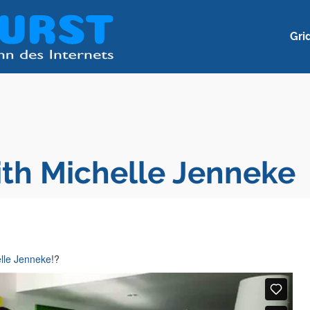
Gri
ith Michelle Jenneke
elle Jenneke
!?