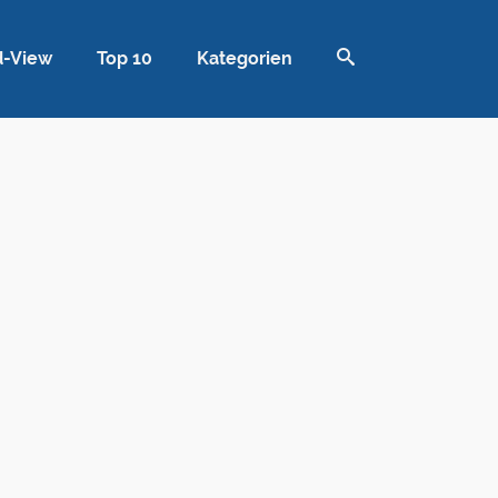
d-View
Top 10
Kategorien