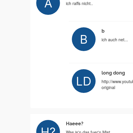
ich raffs nicht..
b
ich auch net...
long dong
http://www.yout
original
Haeee?
Was is'n das fuer'n Mist.