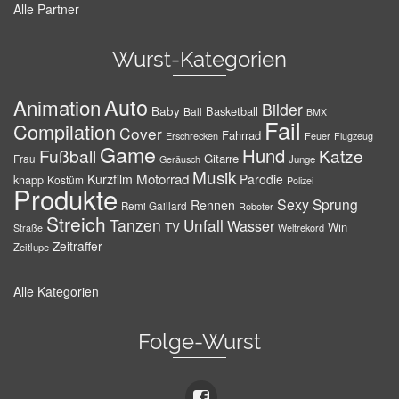
Alle Partner
Wurst-Kategorien
Auto
Animation
Bilder
Baby
Basketball
Ball
BMX
Fail
Compilation
Cover
Fahrrad
Erschrecken
Feuer
Flugzeug
Game
Hund
Fußball
Katze
Gitarre
Frau
Junge
Geräusch
Musik
Motorrad
Kurzfilm
Parodie
knapp
Kostüm
Polizei
Produkte
Sexy
Sprung
Rennen
Remi Gaillard
Roboter
Streich
Tanzen
Unfall
Wasser
TV
Win
Weltrekord
Straße
Zeitraffer
Zeitlupe
Alle Kategorien
Folge-Wurst