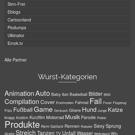
Sinn-Frei
Eblogx
Cartoonland
Picdumps
Ulkinator
Emok.tv
Alle Partner
Wurst-Kategorien
Auto
Animation
Bilder
Baby
Basketball
Ball
BMX
Fail
Compilation
Cover
Fahrrad
Erschrecken
Feuer
Flugzeug
Game
Hund
Fußball
Katze
Gitarre
Frau
Junge
Geräusch
Musik
Motorrad
Kurzfilm
Parodie
knapp
Kostüm
Polizei
Produkte
Sexy
Sprung
Rennen
Remi Gaillard
Roboter
Streich
Tanzen
Unfall
Wasser
TV
Win
Weltrekord
Straße