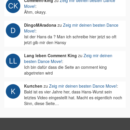
Comment-king
zu
Zeig mir deinen besten Dance
Move!
:
Ähm, okayy.
DingoMAradona
zu
Zeig mir deinen besten Dance
Move!
:
Ist der Hans da ? Man ich schreibe hier jetzt so oft
jetzt gib mir den Hansy
Lang leben Comment King
zu
Zeig mir deinen
besten Dance Move!
:
Ich bin dafür dass die Seite an comment king
abgetreten wird
Kurtchen
zu
Zeig mir deinen besten Dance Move!
:
Bald ist es vier Jahre her, dass Hans-Wurst sein
letztes Video eingestellt hat. Macht es eigentlich noch
Sinn, diese Seite…