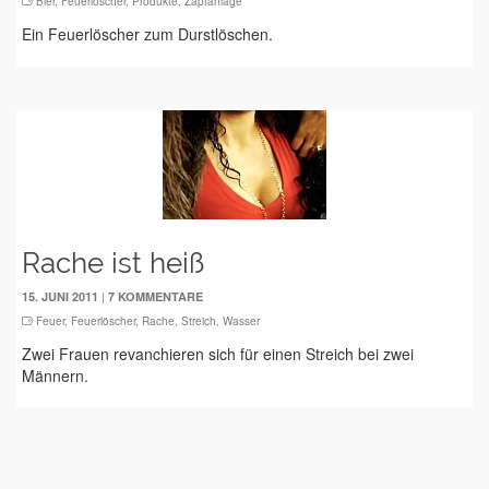
Bier
,
Feuerlöscher
,
Produkte
,
Zapfanlage
Ein Feuerlöscher zum Durstlöschen.
Rache ist heiß
|
15. JUNI 2011
7 KOMMENTARE
Feuer
,
Feuerlöscher
,
Rache
,
Streich
,
Wasser
Zwei Frauen revanchieren sich für einen Streich bei zwei
Männern.