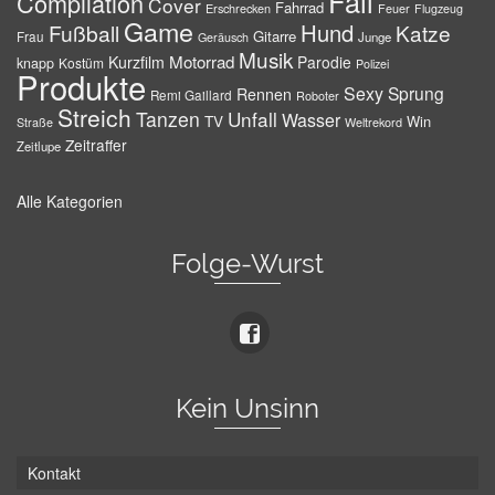
Fail
Compilation
Cover
Fahrrad
Erschrecken
Feuer
Flugzeug
Game
Hund
Fußball
Katze
Gitarre
Frau
Junge
Geräusch
Musik
Motorrad
Kurzfilm
Parodie
knapp
Kostüm
Polizei
Produkte
Sexy
Sprung
Rennen
Remi Gaillard
Roboter
Streich
Tanzen
Unfall
Wasser
TV
Win
Weltrekord
Straße
Zeitraffer
Zeitlupe
Alle Kategorien
Folge-Wurst
Kein Unsinn
Kontakt