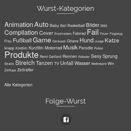
Wurst-Kategorien
Auto
Animation
Bilder
Baby
Basketball
Ball
BMX
Fail
Compilation
Cover
Fahrrad
Erschrecken
Feuer
Flugzeug
Game
Hund
Fußball
Katze
Gitarre
Frau
Junge
Geräusch
Musik
Motorrad
Kurzfilm
Parodie
knapp
Kostüm
Polizei
Produkte
Sexy
Sprung
Rennen
Remi Gaillard
Roboter
Streich
Tanzen
Unfall
Wasser
TV
Win
Weltrekord
Straße
Zeitraffer
Zeitlupe
Alle Kategorien
Folge-Wurst