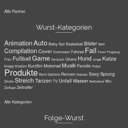
Alle Partner
Wurst-Kategorien
Auto
Animation
Bilder
Baby
Basketball
Ball
BMX
Fail
Compilation
Cover
Fahrrad
Erschrecken
Feuer
Flugzeug
Game
Hund
Fußball
Katze
Gitarre
Frau
Junge
Geräusch
Musik
Motorrad
Kurzfilm
Parodie
knapp
Kostüm
Polizei
Produkte
Sexy
Sprung
Rennen
Remi Gaillard
Roboter
Streich
Tanzen
Unfall
Wasser
TV
Win
Weltrekord
Straße
Zeitraffer
Zeitlupe
Alle Kategorien
Folge-Wurst