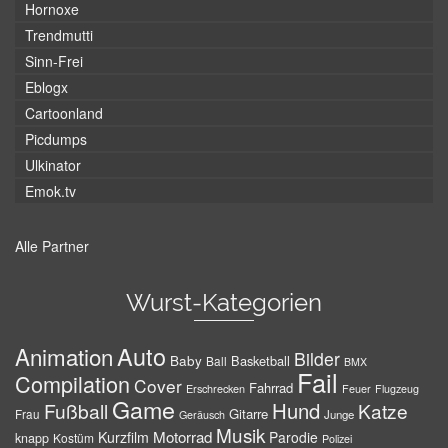
Hornoxe
Trendmutti
Sinn-Frei
Eblogx
Cartoonland
Picdumps
Ulkinator
Emok.tv
Alle Partner
Wurst-Kategorien
Auto
Animation
Bilder
Baby
Basketball
Ball
BMX
Fail
Compilation
Cover
Fahrrad
Erschrecken
Feuer
Flugzeug
Game
Hund
Fußball
Katze
Gitarre
Frau
Junge
Geräusch
Musik
Motorrad
Kurzfilm
Parodie
knapp
Kostüm
Polizei