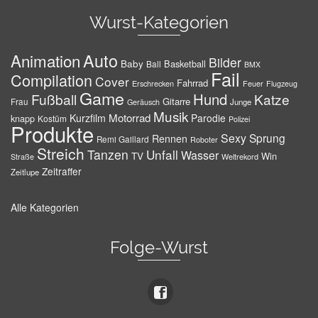
Wurst-Kategorien
Auto
Animation
Bilder
Baby
Basketball
Ball
BMX
Fail
Compilation
Cover
Fahrrad
Erschrecken
Feuer
Flugzeug
Game
Hund
Fußball
Katze
Gitarre
Frau
Junge
Geräusch
Musik
Motorrad
Kurzfilm
Parodie
knapp
Kostüm
Polizei
Produkte
Sexy
Sprung
Rennen
Remi Gaillard
Roboter
Streich
Tanzen
Unfall
Wasser
TV
Win
Weltrekord
Straße
Zeitraffer
Zeitlupe
Alle Kategorien
Folge-Wurst