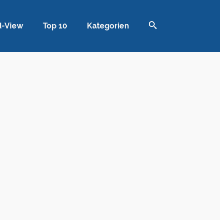
d-View
Top 10
Kategorien