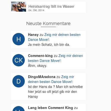
Heiratsantrag fällt ins Wasser
04. Okt. 2014
Neuste Kommentare
Hansy
zu
Zeig mir deinen besten
Dance Move!
:
Ja mein Schatz, ich bin da.
Comment-king
zu
Zeig mir deinen
besten Dance Move!
:
Ähm, okayy.
DingoMAradona
zu
Zeig mir
deinen besten Dance Move!
:
Ist der Hans da ? Man ich schreibe
hier jetzt so oft jetzt gib mir den
Hansy
Lang leben Comment King
zu