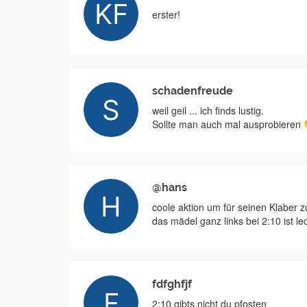
erster!
schadenfreude
weil geil ... ich finds lustig.
Sollte man auch mal ausprobieren
@hans
coole aktion um für seinen Klaber 
das mädel ganz links bei 2:10 ist l
fdfghfjf
2:10 gibts nicht du pfosten