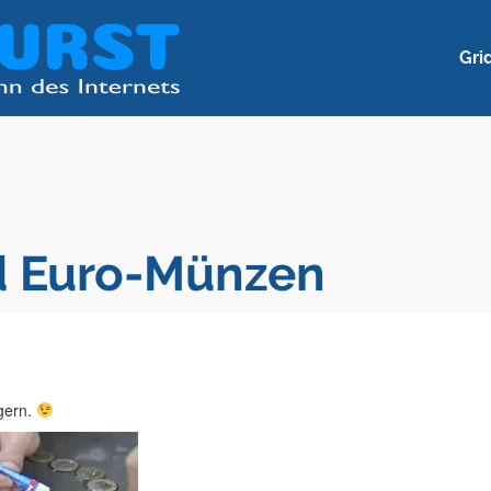
Gri
d Euro-Münzen
gern.