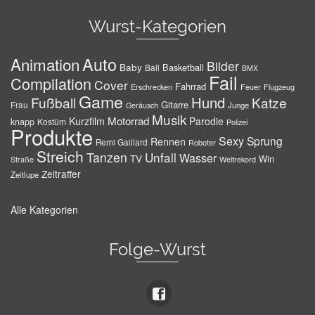
Wurst-Kategorien
Auto
Animation
Bilder
Baby
Basketball
Ball
BMX
Fail
Compilation
Cover
Fahrrad
Erschrecken
Feuer
Flugzeug
Game
Hund
Fußball
Katze
Gitarre
Frau
Junge
Geräusch
Musik
Motorrad
Kurzfilm
Parodie
knapp
Kostüm
Polizei
Produkte
Sexy
Sprung
Rennen
Remi Gaillard
Roboter
Streich
Tanzen
Unfall
Wasser
TV
Win
Weltrekord
Straße
Zeitraffer
Zeitlupe
Alle Kategorien
Folge-Wurst