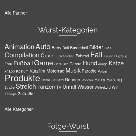
Alle Partner
Wurst-Kategorien
Auto
Animation
Bilder
Baby
Basketball
Ball
BMX
Fail
Compilation
Cover
Fahrrad
Erschrecken
Feuer
Flugzeug
Game
Hund
Fußball
Katze
Gitarre
Frau
Junge
Geräusch
Musik
Motorrad
Kurzfilm
Parodie
knapp
Kostüm
Polizei
Produkte
Sexy
Sprung
Rennen
Remi Gaillard
Roboter
Streich
Tanzen
Unfall
Wasser
TV
Win
Weltrekord
Straße
Zeitraffer
Zeitlupe
Alle Kategorien
Folge-Wurst