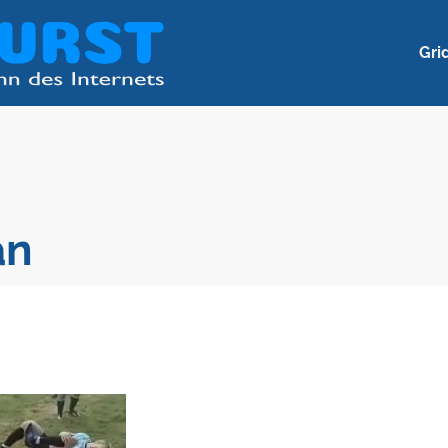
Gri
an