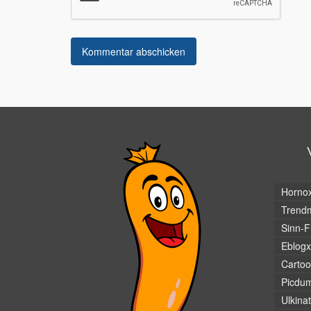
Horno
Trendm
Sinn-F
Eblogx
Cartoo
Picdu
Ulkina