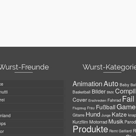
Wurst-Freunde
Wurst-Kategori
Auto
Animation
xe
Baby
Bal
Compil
Bilder
utti
Basketball
BMX
Fail
Cover
rei
Fahrrad
Erschrecken
Game
Fußball
Frau
Flugzeug
Hund
Katze
Gitarre
nland
kna
Junge
Musik
Motorrad
Kurzfilm
Parod
mps
Produkte
R
tor
Remi Gaillard