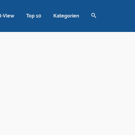
d-View
Top 10
Kategorien