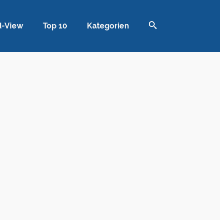
d-View
Top 10
Kategorien