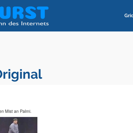
Gri
riginal
en Mist an Palmi.