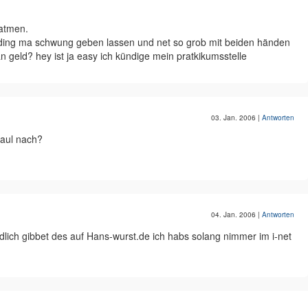
hatmen.
ding ma schwung geben lassen und net so grob mit beiden händen
an geld? hey ist ja easy ich kündige mein pratkikumsstelle
03. Jan. 2006
|
Antworten
maul nach?
04. Jan. 2006
|
Antworten
dlich gibbet des auf Hans-wurst.de ich habs solang nimmer im i-net