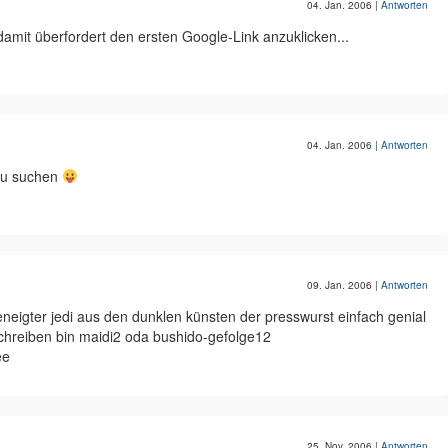
04. Jan. 2006
|
Antworten
damit überfordert den ersten Google-Link anzuklicken...
04. Jan. 2006
|
Antworten
 zu suchen
09. Jan. 2006
|
Antworten
neigter jedi aus den dunklen künsten der presswurst einfach genial
chreiben bin maidi2 oda bushido-gefolge12
ee
25. Nov. 2006
|
Antworten