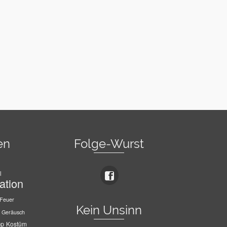
en
Folge-Wurst
l
ation
Feuer
Kein Unsinn
Geräusch
pp
Kostüm