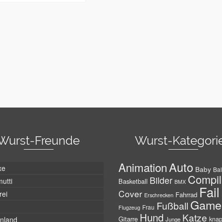
Wurst-Freunde
Wurst-Kategori
Auto
Animation
xe
Baby
Bal
Compil
Bilder
utti
Basketball
BMX
Fail
Cover
rei
Fahrrad
Erschrecken
Game
Fußball
Frau
Flugzeug
Hund
Katze
Gitarre
nland
kna
Junge