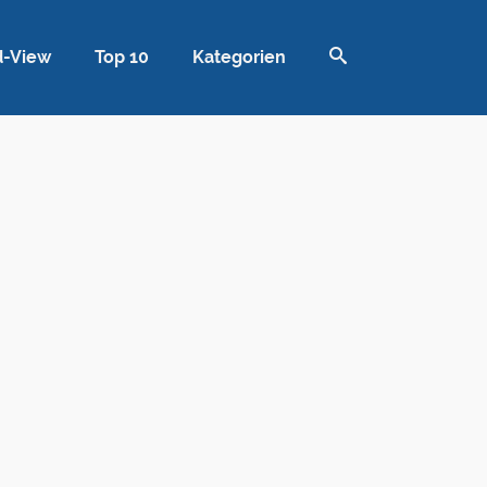
d-View
Top 10
Kategorien