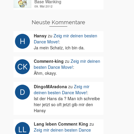
Base Wanking
09. Mai 2012
Neuste Kommentare
Hansy
zu
Zeig mir deinen besten
Dance Move!
:
Ja mein Schatz, ich bin da.
Comment-king
zu
Zeig mir deinen
besten Dance Move!
:
Ähm, okayy.
DingoMAradona
zu
Zeig mir
deinen besten Dance Move!
:
Ist der Hans da ? Man ich schreibe
hier jetzt so oft jetzt gib mir den
Hansy
Lang leben Comment King
zu
Zeig mir deinen besten Dance