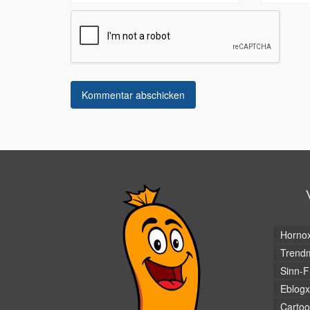
Horno
Trendm
Sinn-F
Eblogx
Cartoo