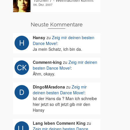
Türchen 7 - Weihnachten kommt
06. Dez. 2007
Neuste Kommentare
Hansy
zu
Zeig mir deinen besten
Dance Move!
:
Ja mein Schatz, ich bin da.
Comment-king
zu
Zeig mir deinen
besten Dance Move!
:
Ähm, okayy.
DingoMAradona
zu
Zeig mir
deinen besten Dance Move!
:
Ist der Hans da ? Man ich schreibe
hier jetzt so oft jetzt gib mir den
Hansy
Lang leben Comment King
zu
Zeig mir deinen besten Dance