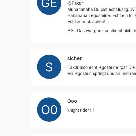
@Fak0r
Muhahahaha Du bist echt lustig. Wir
Hahahaha Legosteine. Echt ein tolle
Echt zum ablachen! -.-
P.S.: Das war ganz bestimmt nicht i
sicher
Fak0r also echt legosteine *pa* Die
ein legostein springt uns an und ra
O00
knight rider !!!