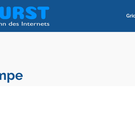
Gri
ampe