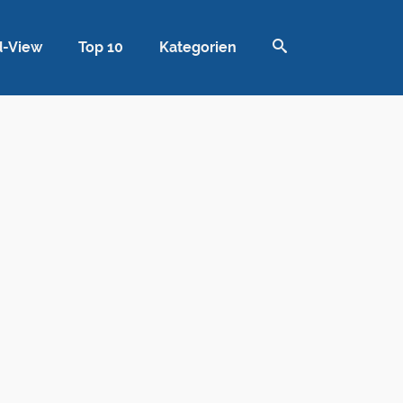
d-View
Top 10
Kategorien