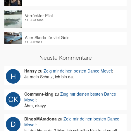
Verrückter Pilot
01. Juni 2006
Alter Skoda für viel Geld
12. Juli 2011
Neuste Kommentare
Hansy
zu
Zeig mir deinen besten Dance Move!
:
Ja mein Schatz, ich bin da.
Comment-king
zu
Zeig mir deinen besten Dance
Move!
:
Ähm, okayy.
DingoMAradona
zu
Zeig mir deinen besten Dance
Move!
:
Ist der Hans da ? Man ich schreibe hier jetzt so oft