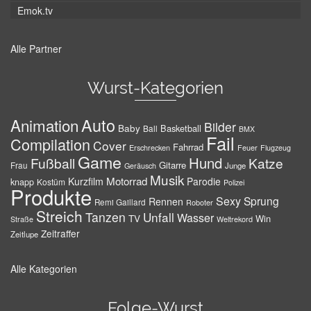
Emok.tv
Alle Partner
Wurst-Kategorien
Auto
Animation
Bilder
Baby
Basketball
Ball
BMX
Fail
Compilation
Cover
Fahrrad
Erschrecken
Feuer
Flugzeug
Game
Hund
Fußball
Katze
Gitarre
Frau
Junge
Geräusch
Musik
Motorrad
Kurzfilm
Parodie
knapp
Kostüm
Polizei
Produkte
Sexy
Sprung
Rennen
Remi Gaillard
Roboter
Streich
Tanzen
Unfall
Wasser
TV
Win
Weltrekord
Straße
Zeitraffer
Zeitlupe
Alle Kategorien
Folge-Wurst