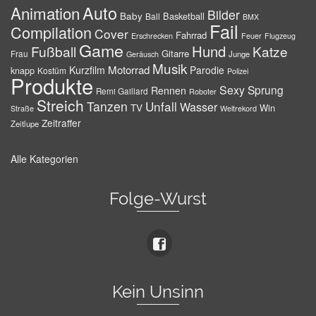
Auto
Animation
Bilder
Baby
Basketball
Ball
BMX
Fail
Compilation
Cover
Fahrrad
Erschrecken
Feuer
Flugzeug
Game
Hund
Fußball
Katze
Gitarre
Frau
Junge
Geräusch
Musik
Motorrad
Kurzfilm
Parodie
knapp
Kostüm
Polizei
Produkte
Sexy
Sprung
Rennen
Remi Gaillard
Roboter
Streich
Tanzen
Unfall
Wasser
TV
Win
Weltrekord
Straße
Zeitraffer
Zeitlupe
Alle Kategorien
Folge-Wurst
Kein Unsinn