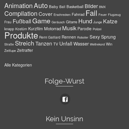
Auto
Animation
Bilder
Baby
Basketball
Ball
BMX
Fail
Compilation
Cover
Fahrrad
Erschrecken
Feuer
Flugzeug
Game
Hund
Fußball
Katze
Gitarre
Frau
Junge
Geräusch
Musik
Motorrad
Kurzfilm
Parodie
knapp
Kostüm
Polizei
Produkte
Sexy
Sprung
Rennen
Remi Gaillard
Roboter
Streich
Tanzen
Unfall
Wasser
TV
Win
Weltrekord
Straße
Zeitraffer
Zeitlupe
Alle Kategorien
Folge-Wurst
Kein Unsinn