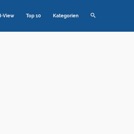
d-View
Top 10
Kategorien