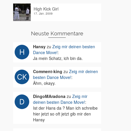
High Kick Girl
17. Jan. 2009
Neuste Kommentare
Hansy
zu
Zeig mir deinen besten
Dance Move!
:
Ja mein Schatz, ich bin da.
Comment-king
zu
Zeig mir deinen
besten Dance Move!
:
Ähm, okayy.
DingoMAradona
zu
Zeig mir
deinen besten Dance Move!
:
Ist der Hans da ? Man ich schreibe
hier jetzt so oft jetzt gib mir den
Hansy