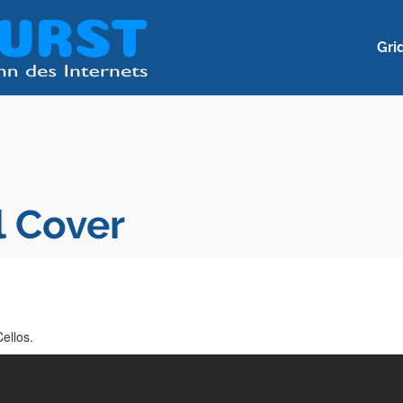
Gri
l Cover
ellos.