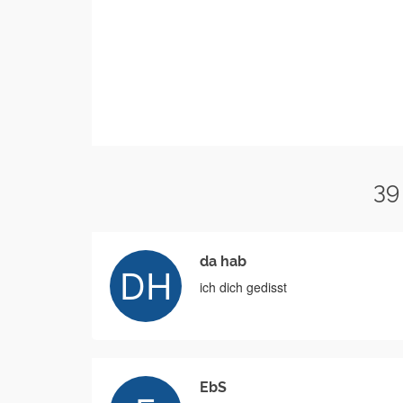
39
da hab
ich dich gedisst
EbS