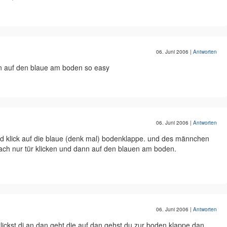
06. Juni 2006
|
Antworten
en auf den blaue am boden so easy
06. Juni 2006
|
Antworten
und klick auf die blaue (denk mal) bodenklappe. und des männchen
nfach nur tür klicken und dann auf den blauen am boden.
06. Juni 2006
|
Antworten
klickst di an dan geht die auf dan gehst du zur boden klappe dan