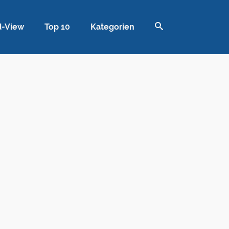
d-View
Top 10
Kategorien