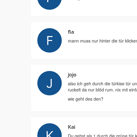
fla
mann muss nur hinter die tür klick
jojo
also ich geh durch die türkise tür 
ruckelt da nur blöd rum. nix mit ei
wie geht des den?
Kai
Du gehst als 1 durch die grüne tür 