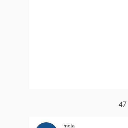
47
mela