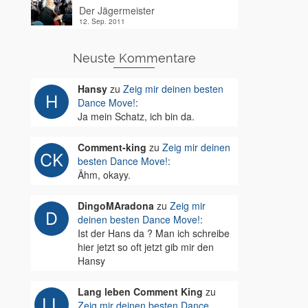
Der Jägermeister
12. Sep. 2011
Neuste Kommentare
Hansy
zu
Zeig mir deinen besten
Dance Move!
:
Ja mein Schatz, ich bin da.
Comment-king
zu
Zeig mir deinen
besten Dance Move!
:
Ähm, okayy.
DingoMAradona
zu
Zeig mir
deinen besten Dance Move!
:
Ist der Hans da ? Man ich schreibe
hier jetzt so oft jetzt gib mir den
Hansy
Lang leben Comment King
zu
Zeig mir deinen besten Dance