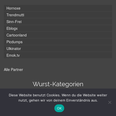
Hornoxe
Trendmutti
Sinn-Frei
Eblogx
Cartoonland
Picdumps
Ulkinator
Emok.tv
Alle Partner
Wurst-Kategorien
Diese Website benutzt Cookies. Wenn du die Website weiter
Auto
Animation
Bilder
Baby
Basketball
Ball
BMX
nutzt, gehen wir von deinem Einverständnis aus.
Fail
Compilation
Cover
Fahrrad
Erschrecken
Feuer
Flugzeug
OK
Game
Hund
Fußball
Katze
Gitarre
Frau
Junge
Geräusch