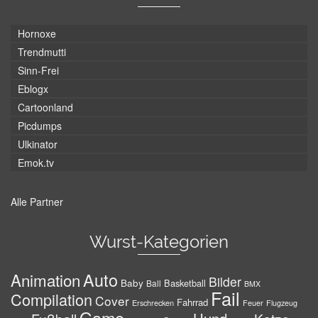
Hornoxe
Trendmutti
Sinn-Frei
Eblogx
Cartoonland
Picdumps
Ulkinator
Emok.tv
Alle Partner
Wurst-Kategorien
Auto
Animation
Bilder
Baby
Basketball
Ball
BMX
Fail
Compilation
Cover
Fahrrad
Erschrecken
Feuer
Flugzeug
Game