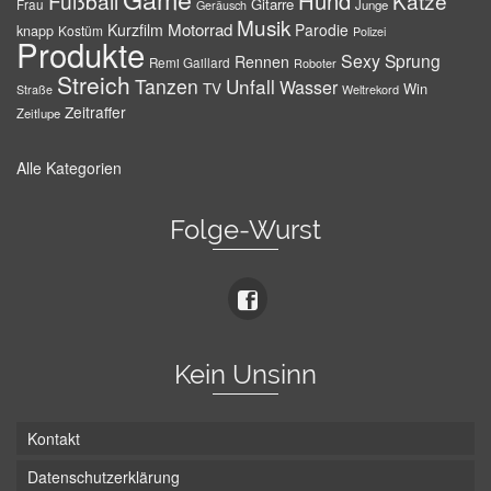
Hund
Fußball
Katze
Gitarre
Frau
Junge
Geräusch
Musik
Motorrad
Kurzfilm
Parodie
knapp
Kostüm
Polizei
Produkte
Sexy
Sprung
Rennen
Remi Gaillard
Roboter
Streich
Tanzen
Unfall
Wasser
TV
Win
Weltrekord
Straße
Zeitraffer
Zeitlupe
Alle Kategorien
Folge-Wurst
Kein Unsinn
Kontakt
Datenschutzerklärung