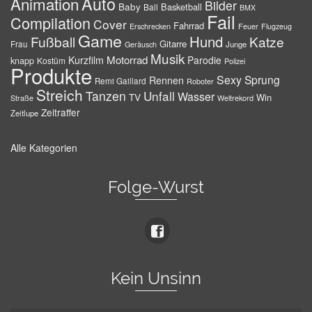
Auto
Animation
Bilder
Baby
Basketball
Ball
BMX
Fail
Compilation
Cover
Fahrrad
Erschrecken
Feuer
Flugzeug
Game
Hund
Fußball
Katze
Gitarre
Frau
Junge
Geräusch
Musik
Motorrad
Kurzfilm
Parodie
knapp
Kostüm
Polizei
Produkte
Sexy
Sprung
Rennen
Remi Gaillard
Roboter
Streich
Tanzen
Unfall
Wasser
TV
Win
Weltrekord
Straße
Zeitraffer
Zeitlupe
Alle Kategorien
Folge-Wurst
Kein Unsinn