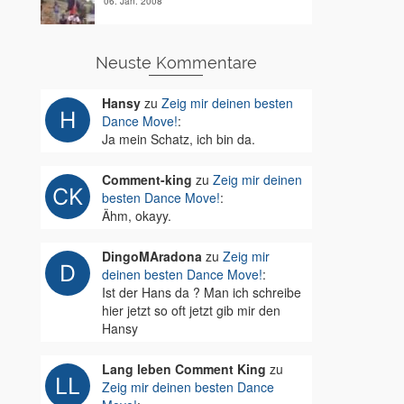
06. Jan. 2008
Neuste Kommentare
Hansy
zu
Zeig mir deinen besten
Dance Move!
:
Ja mein Schatz, ich bin da.
Comment-king
zu
Zeig mir deinen
besten Dance Move!
:
Ähm, okayy.
DingoMAradona
zu
Zeig mir
deinen besten Dance Move!
:
Ist der Hans da ? Man ich schreibe
hier jetzt so oft jetzt gib mir den
Hansy
Lang leben Comment King
zu
Zeig mir deinen besten Dance