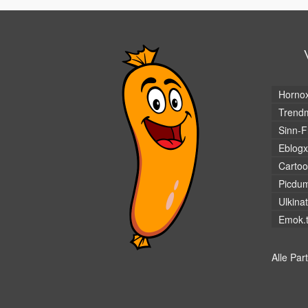
Horno
Trendm
Sinn-F
Eblogx
Cartoo
Picdu
Ulkina
Emok.
Alle Par