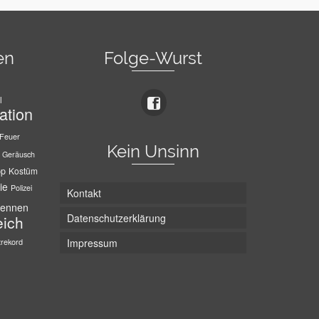
en
Folge-Wurst
l
ation
Feuer
Kein Unsinn
Geräusch
pp
Kostüm
ie
Polizei
Kontakt
ennen
Datenschutzerklärung
eich
trekord
Impressum