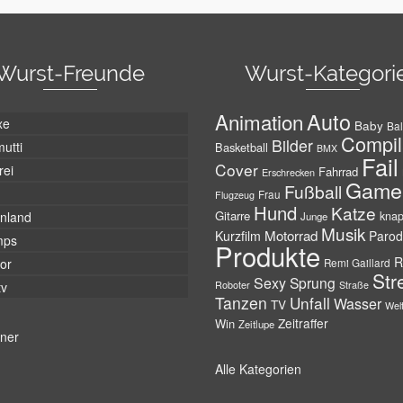
Wurst-Freunde
Wurst-Kategori
Auto
Animation
xe
Baby
Bal
Compil
Bilder
utti
Basketball
BMX
Fail
Cover
rei
Fahrrad
Erschrecken
Game
Fußball
Frau
Flugzeug
Hund
Katze
Gitarre
nland
kna
Junge
Musik
Motorrad
Kurzfilm
Parod
mps
Produkte
R
tor
Remi Gaillard
Str
Sexy
Sprung
Roboter
tv
Straße
Tanzen
Unfall
Wasser
TV
Wel
Zeitraffer
Win
Zeitlupe
tner
Alle Kategorien