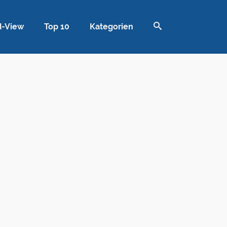
d-View
Top 10
Kategorien