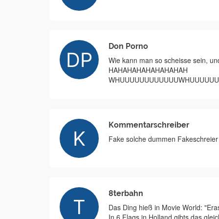
Don Porno
Wie kann man so scheisse sein, und
HAHAHAHAHAHAHAHAH
WHUUUUUUUUUUUUWHUUUUUUUUU
Kommentarschreiber
Fake solche dummen Fakeschreier g
8terbahn
Das Ding hieß in Movie World: "Era
In 6 Flags in Holland gibts das glei