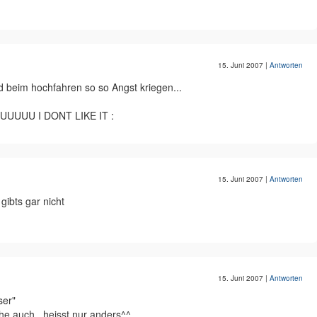
15. Juni 2007
|
Antworten
 beim hochfahren so so Angst kriegen...
UU I DONT LIKE IT :
15. Juni 2007
|
Antworten
ibts gar nicht
15. Juni 2007
|
Antworten
ser"
che auch...heisst nur anders^^