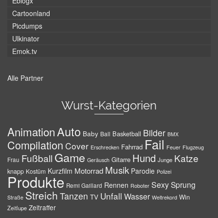
Eblogx
Cartoonland
Picdumps
Ulkinator
Emok.tv
Alle Partner
Wurst-Kategorien
Auto
Animation
Bilder
Baby
Basketball
Ball
BMX
Fail
Compilation
Cover
Fahrrad
Erschrecken
Feuer
Flugzeug
Game
Hund
Fußball
Katze
Gitarre
Frau
Junge
Geräusch
Musik
Motorrad
Kurzfilm
Parodie
knapp
Kostüm
Polizei
Produkte
Sexy
Sprung
Rennen
Remi Gaillard
Roboter
Streich
Tanzen
Unfall
Wasser
TV
Win
Weltrekord
Straße
Zeitraffer
Zeitlupe