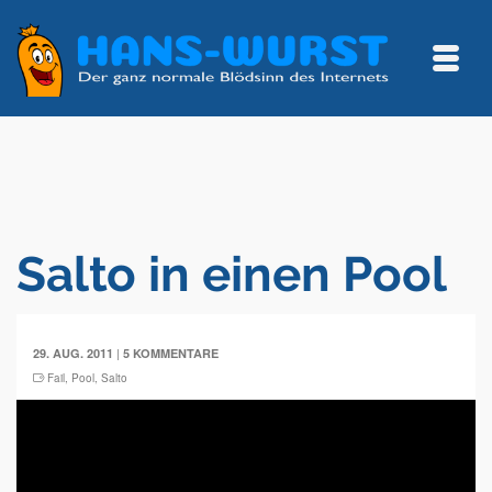
Salto in einen Pool
|
29. AUG. 2011
5 KOMMENTARE
Fail
,
Pool
,
Salto