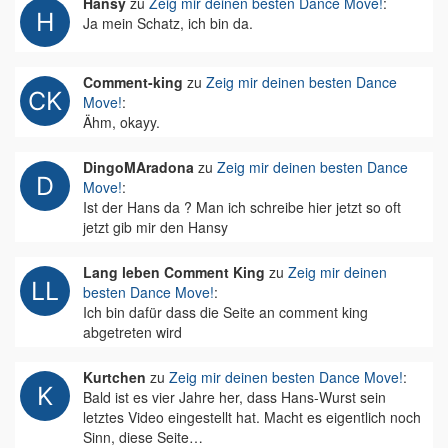
Hansy
zu
Zeig mir deinen besten Dance Move!
:
Ja mein Schatz, ich bin da.
Comment-king
zu
Zeig mir deinen besten Dance
Move!
:
Ähm, okayy.
DingoMAradona
zu
Zeig mir deinen besten Dance
Move!
:
Ist der Hans da ? Man ich schreibe hier jetzt so oft
jetzt gib mir den Hansy
Lang leben Comment King
zu
Zeig mir deinen
besten Dance Move!
:
Ich bin dafür dass die Seite an comment king
abgetreten wird
Kurtchen
zu
Zeig mir deinen besten Dance Move!
:
Bald ist es vier Jahre her, dass Hans-Wurst sein
letztes Video eingestellt hat. Macht es eigentlich noch
Sinn, diese Seite…