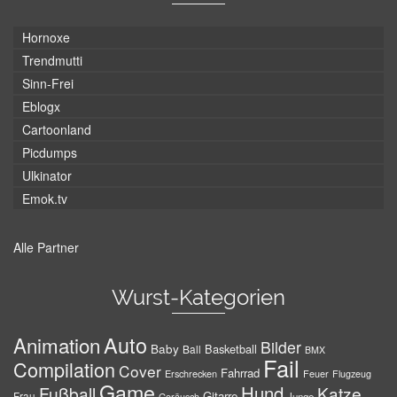
Hornoxe
Trendmutti
Sinn-Frei
Eblogx
Cartoonland
Picdumps
Ulkinator
Emok.tv
Alle Partner
Wurst-Kategorien
Auto
Animation
Bilder
Baby
Basketball
Ball
BMX
Fail
Compilation
Cover
Fahrrad
Erschrecken
Feuer
Flugzeug
Game
Hund
Fußball
Katze
Gitarre
Frau
Junge
Geräusch