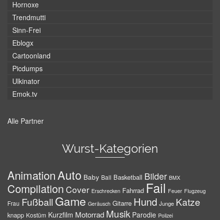
Hornoxe
Trendmutti
Sinn-Frei
Eblogx
Cartoonland
Picdumps
Ulkinator
Emok.tv
Alle Partner
Wurst-Kategorien
Auto
Animation
Bilder
Baby
Basketball
Ball
BMX
Fail
Compilation
Cover
Fahrrad
Erschrecken
Feuer
Flugzeug
Game
Hund
Fußball
Katze
Gitarre
Frau
Junge
Geräusch
Musik
Motorrad
Kurzfilm
Parodie
knapp
Kostüm
Polizei