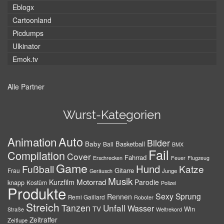
Eblogx
Cartoonland
Picdumps
Ulkinator
Emok.tv
Alle Partner
Wurst-Kategorien
Auto
Animation
Bilder
Baby
Basketball
Ball
BMX
Fail
Compilation
Cover
Fahrrad
Erschrecken
Feuer
Flugzeug
Game
Hund
Fußball
Katze
Gitarre
Frau
Junge
Geräusch
Musik
Motorrad
Kurzfilm
Parodie
knapp
Kostüm
Polizei
Produkte
Sexy
Sprung
Rennen
Remi Gaillard
Roboter
Streich
Tanzen
Unfall
Wasser
TV
Win
Weltrekord
Straße
Zeitraffer
Zeitlupe