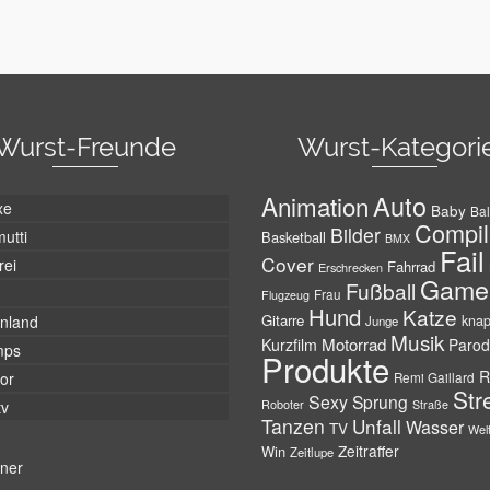
Wurst-Freunde
Wurst-Kategori
Auto
Animation
xe
Baby
Bal
Compil
Bilder
utti
Basketball
BMX
Fail
Cover
rei
Fahrrad
Erschrecken
Game
Fußball
Frau
Flugzeug
Hund
Katze
Gitarre
nland
kna
Junge
Musik
Motorrad
Kurzfilm
Parod
mps
Produkte
R
tor
Remi Gaillard
Str
Sexy
Sprung
Roboter
tv
Straße
Tanzen
Unfall
Wasser
TV
Wel
Zeitraffer
Win
Zeitlupe
tner