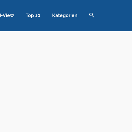
d-View
Top 10
Kategorien