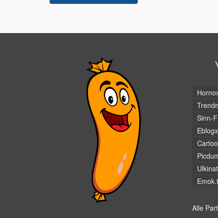
Horno
Trendm
Sinn-F
Eblogx
Cartoo
Picdu
Ulkina
Emok.
Alle Par