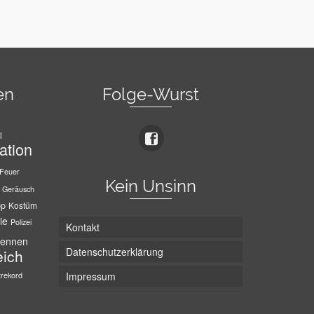
en
Folge-Wurst
l
ation
Feuer
Kein Unsinn
Geräusch
pp
Kostüm
ie
Polizei
Kontakt
ennen
Datenschutzerklärung
eich
trekord
Impressum