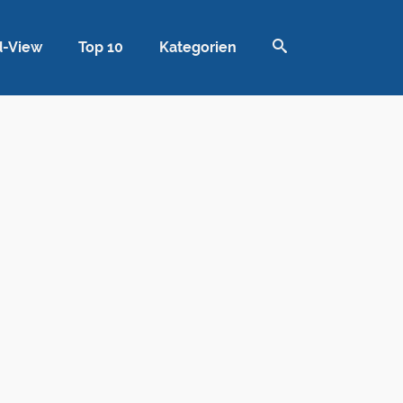
d-View
Top 10
Kategorien