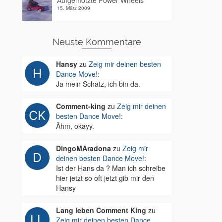
Aufgemotzte Power Wheels
15. März 2009
Neuste Kommentare
Hansy
zu
Zeig mir deinen besten
Dance Move!
:
Ja mein Schatz, ich bin da.
Comment-king
zu
Zeig mir deinen
besten Dance Move!
:
Ähm, okayy.
DingoMAradona
zu
Zeig mir
deinen besten Dance Move!
:
Ist der Hans da ? Man ich schreibe
hier jetzt so oft jetzt gib mir den
Hansy
Lang leben Comment King
zu
Zeig mir deinen besten Dance