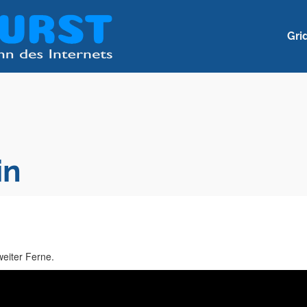
Gri
in
eiter Ferne.