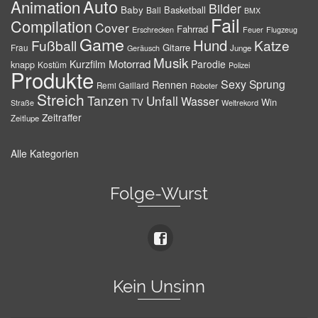
Auto
Animation
Bilder
Baby
Basketball
Ball
BMX
Fail
Compilation
Cover
Fahrrad
Erschrecken
Feuer
Flugzeug
Game
Hund
Fußball
Katze
Gitarre
Frau
Junge
Geräusch
Musik
Motorrad
Kurzfilm
Parodie
knapp
Kostüm
Polizei
Produkte
Sexy
Sprung
Rennen
Remi Gaillard
Roboter
Streich
Tanzen
Unfall
Wasser
TV
Win
Weltrekord
Straße
Zeitraffer
Zeitlupe
Alle Kategorien
Folge-Wurst
Kein Unsinn