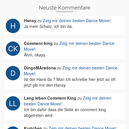
Neuste Kommentare
Hansy
zu
Zeig mir deinen besten Dance Move!
:
Ja mein Schatz, ich bin da.
Comment-king
zu
Zeig mir deinen besten Dance
Move!
:
Ähm, okayy.
DingoMAradona
zu
Zeig mir deinen besten Dance
Move!
:
Ist der Hans da ? Man ich schreibe hier jetzt so oft
jetzt gib mir den Hansy
Lang leben Comment King
zu
Zeig mir deinen
besten Dance Move!
:
Ich bin dafür dass die Seite an comment king
abgetreten wird
Kurtchen
zu
Zeig mir deinen besten Dance Move!
: