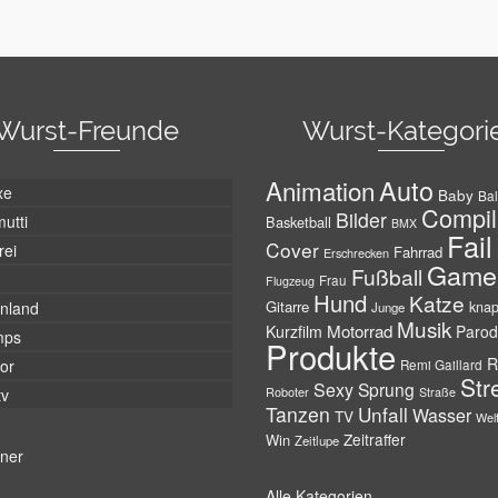
Wurst-Freunde
Wurst-Kategori
Auto
Animation
xe
Baby
Bal
Compil
Bilder
utti
Basketball
BMX
Fail
Cover
rei
Fahrrad
Erschrecken
Game
Fußball
Frau
Flugzeug
Hund
Katze
Gitarre
nland
kna
Junge
Musik
Motorrad
Kurzfilm
Parod
mps
Produkte
R
tor
Remi Gaillard
Str
Sexy
Sprung
Roboter
tv
Straße
Tanzen
Unfall
Wasser
TV
Wel
Zeitraffer
Win
Zeitlupe
tner
Alle Kategorien