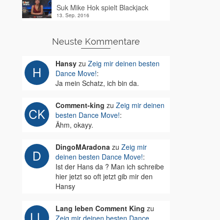
Suk Mike Hok spielt Blackjack
13. Sep. 2016
Neuste Kommentare
Hansy
zu
Zeig mir deinen besten
Dance Move!
:
Ja mein Schatz, ich bin da.
Comment-king
zu
Zeig mir deinen
besten Dance Move!
:
Ähm, okayy.
DingoMAradona
zu
Zeig mir
deinen besten Dance Move!
:
Ist der Hans da ? Man ich schreibe
hier jetzt so oft jetzt gib mir den
Hansy
Lang leben Comment King
zu
Zeig mir deinen besten Dance