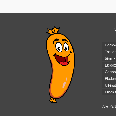
Horno
Trendm
Sinn-F
Eblogx
Cartoo
Picdu
Ulkina
Emok.
Alle Par