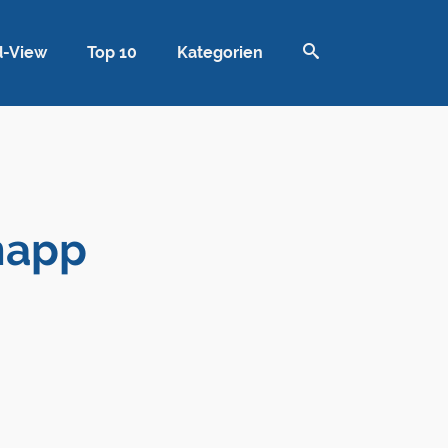
d-View
Top 10
Kategorien
napp