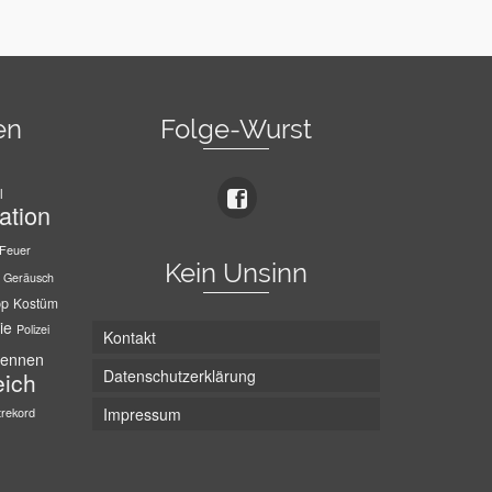
en
Folge-Wurst
l
ation
Feuer
Kein Unsinn
Geräusch
pp
Kostüm
ie
Polizei
Kontakt
ennen
Datenschutzerklärung
eich
trekord
Impressum