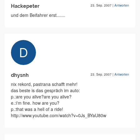
Hackepeter
23. Sep. 2007
|
Antworten
und dem Beifahrer erst.......
dhysnh
23. Sep. 2007
|
Antworten
nix rekord, pastrana schafft mehr!
das beste is das gespräch im auto:
p.:are you alive?are you alive?
e.:i'm fine. how are you?
p.:that was a hell of a ride!
http://www.youtube.com/watch?v=0Js_BYaU80w