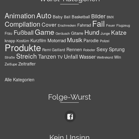
Auto
Animation
Bilder
Baby
Basketball
Ball
BMX
Fail
Compilation
Cover
Fahrrad
Erschrecken
Feuer
Flugzeug
Game
Hund
Fußball
Katze
Gitarre
Frau
Junge
Geräusch
Musik
Motorrad
Kurzfilm
Parodie
knapp
Kostüm
Polizei
Produkte
Sexy
Sprung
Rennen
Remi Gaillard
Roboter
Streich
Tanzen
Unfall
Wasser
TV
Win
Weltrekord
Straße
Zeitraffer
Zeitlupe
Alle Kategorien
Folge-Wurst
Kein Unsinn