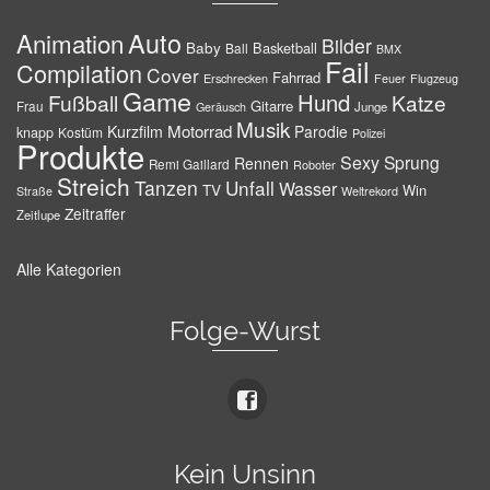
Auto
Animation
Bilder
Baby
Basketball
Ball
BMX
Fail
Compilation
Cover
Fahrrad
Erschrecken
Feuer
Flugzeug
Game
Hund
Fußball
Katze
Gitarre
Frau
Junge
Geräusch
Musik
Motorrad
Kurzfilm
Parodie
knapp
Kostüm
Polizei
Produkte
Sexy
Sprung
Rennen
Remi Gaillard
Roboter
Streich
Tanzen
Unfall
Wasser
TV
Win
Weltrekord
Straße
Zeitraffer
Zeitlupe
Alle Kategorien
Folge-Wurst
Kein Unsinn